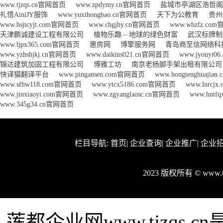
www.tjzqs.cn官网首页
www.zpdymy.cn官网首页
盐城市亭湖区浩哲阁
礼悟AiniJY服饰
www.yuxihongbao.cn官网首页
天下为公教育
贵州
www.hsjtcyjt.com官网首页
www.chgjhy.cn官网首页
www.whzfz.co
天津鹏诚建设工程有限公司
植物乐趣 – 地球的绿色财富
武汉标牌制
www.ljpx365.com官网首页
惠房网
博擎服务网
青岛商至信网络科
www.yzhshjkj.cn官网首页
www.daikins021.cn官网首页
www.jyouyi
锦达建筑加固工程有限公司
博雅工坊
南京老杨脚手架出租有限公司
快译猫翻译平台
www.pingansen.com官网首页
www.hongtenghuaji
www.sfhw118.com官网首页
www.ytcx5186.com官网首页
www.lnrcj
www.jinxiaoyi.com官网首页
www.zgyanglaosc.cn官网首页
www.hnt
www.345g34.cn官网首页
栏目导航:
首页
|
企业查询
|
企业推广
|
企业
2023 版权所有 © www.
莲都企业网www.tjzqs